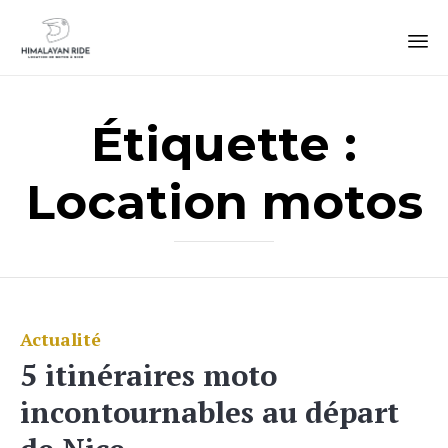
Sk
to
Étiquette :
co
Location motos
Actualité
Catégorie
5 itinéraires moto
incontournables au départ