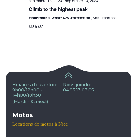
septembre 18, 2023
-
septembre 13, 2024
Climb to the highest peak
Fisherman’s Wharf
425 Jefferson str., San Francisco
$48 à $62
Horaires d'ouverture:
Nous joindre :
9h00/12h00 -
04.93.13.03.05
14h00/18h30
(Mardi - Samedi)
Motos
Locations de motos à Nice