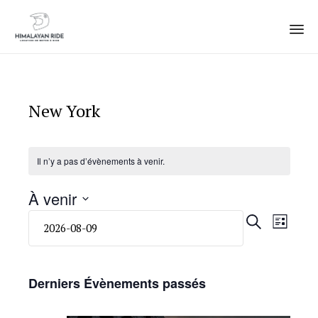
Sk
to
co
New York
Il n’y a pas d’évènements à venir.
À venir
Sélectionnez
Navi
Rech
RECHERCHE
LISTE
une
de
date.
et
vues
Derniers Évènements passés
navig
Évè