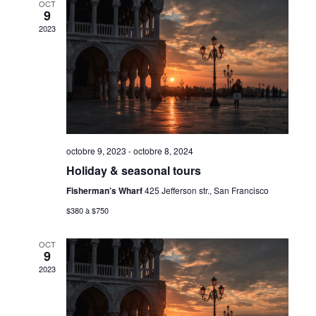
de
OCT
9
2023
vues
Évèn
octobre 9, 2023
-
octobre 8, 2024
Holiday & seasonal tours
Fisherman’s Wharf
425 Jefferson str., San Francisco
$380 à $750
OCT
9
2023